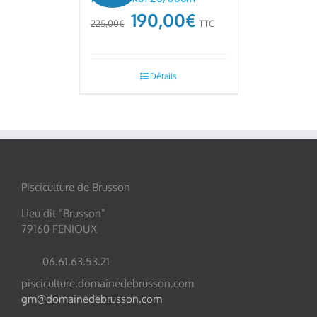
190,00
€
225,00
€
TTC
Détails
Pisciculture de Brusson
Lieu dit “Brusson”
79160 FENIOUX
06.61.63.53.21
pisciculture.domainedebrusson.com
gm@domainedebrusson.com