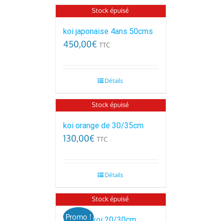
Stock épuisé
koi japonaise 4ans 50cms
450,00
€
TTC
Détails
Stock épuisé
koi orange de 30/35cm
130,00
€
TTC
Détails
Stock épuisé
Promo !
lot de 5 koi 20/30cm