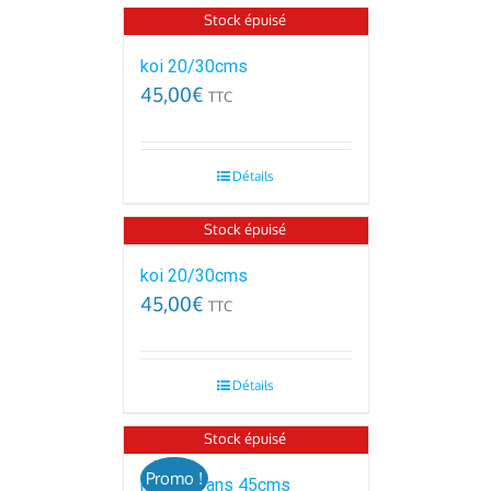
Stock épuisé
koi 20/30cms
45,00
€
TTC
Détails
Stock épuisé
koi 20/30cms
45,00
€
TTC
Détails
Stock épuisé
Promo !
koi de 4 ans 45cms