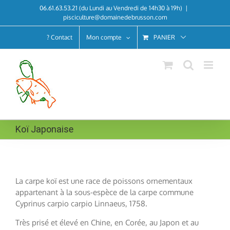
Skip
06.61.63.53.21 (du Lundi au Vendredi de 14h30 à 19h)
|
to
pisciculture@domainedebrusson.com
content
? Contact
Mon compte
PANIER
Koï Japonaise
La carpe koï est une race de poissons ornementaux
appartenant à la sous-espèce de la carpe commune
Cyprinus carpio carpio Linnaeus, 1758.
Très prisé et élevé en Chine, en Corée, au Japon et au